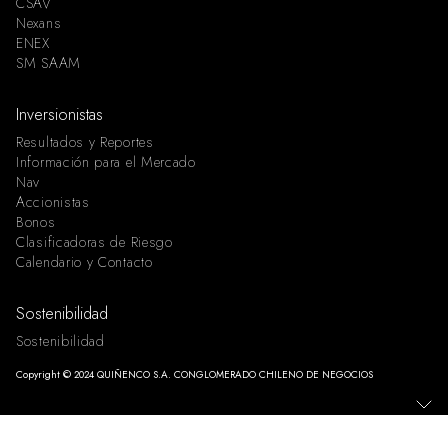
CSAV
Nexans
ENEX
SM SAAM
Inversionistas
Resultados y Reportes
Información para el Mercado
Nav
Accionistas
Bonos
Clasificadoras de Riesgo
Calendario y Contacto
Sostenibilidad
Sostenibilidad
Copyright © 2024 QUIÑENCO S.A. CONGLOMERADO CHILENO DE NEGOCIOS