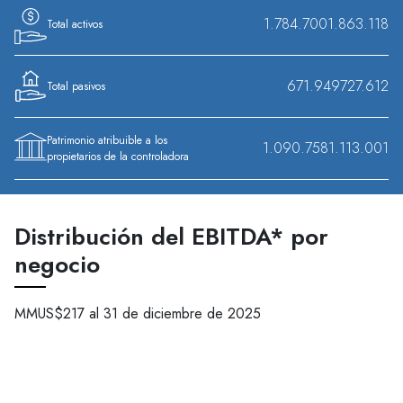
1.784.700
1.863.118
Total activos
671.949
727.612
Total pasivos
Patrimonio atribuible a los
1.090.758
1.113.001
propietarios de la controladora
Distribución del EBITDA* por
negocio
MMUS$217 al 31 de diciembre de 2025