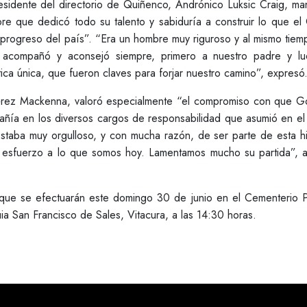
sidente del directorio de Quiñenco, Andrónico Luksic Craig, man
e que dedicó todo su talento y sabiduría a construir lo que el
 progreso del país”. “Era un hombre muy riguroso y al mismo tie
acompañó y aconsejó siempre, primero a nuestro padre y l
ica única, que fueron claves para forjar nuestro camino”, expresó
érez Mackenna, valoró especialmente “el compromiso con que G
añía en los diversos cargos de responsabilidad que asumió en e
 estaba muy orgulloso, y con mucha razón, de ser parte de esta hi
y esfuerzo a lo que somos hoy. Lamentamos mucho su partida”, a
ue se efectuarán este domingo 30 de junio en el Cementerio 
a San Francisco de Sales, Vitacura, a las 14:30 horas.