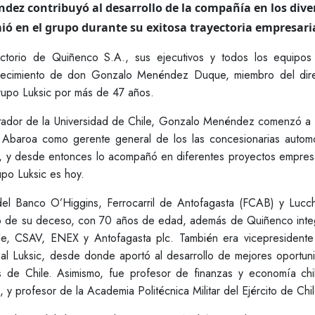
z contribuyó al desarrollo de la compañía en los dive
ó en el grupo durante su exitosa trayectoria empresaria
ctorio de Quiñenco S.A., sus ejecutivos y todos los equipos
llecimiento de don Gonzalo Menéndez Duque, miembro del dire
upo Luksic por más de 47 años.
tador de la Universidad de Chile, Gonzalo Menéndez comenzó a 
ic Abaroa como gerente general de los las concesionarias automo
a, y desde entonces lo acompañó en diferentes proyectos empres
po Luksic es hoy.
del Banco O’Higgins, Ferrocarril de Antofagasta (FCAB) y Lucche
o de su deceso, con 70 años de edad, además de Quiñenco inte
ile, CSAV, ENEX y Antofagasta plc. También era vicepresidente
nal Luksic, desde donde aportó al desarrollo de mejores oportun
es de Chile. Asimismo, fue profesor de finanzas y economía chi
 y profesor de la Academia Politécnica Militar del Ejército de Chil