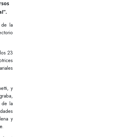
rsos
l”.
 de la
ctorio
los 23
trices
ariales
tti, y
graba,
 de la
idades
lena y
e.