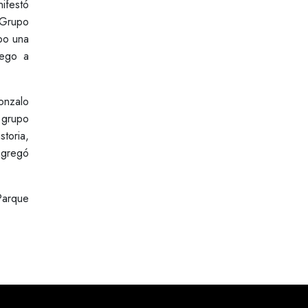
ifestó
 Grupo
mpo una
uego a
.
onzalo
l grupo
storia,
gregó
Parque