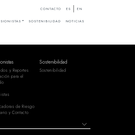
ES
EN
CONTACTO
SIONISTAS
SOSTENIBILIDAD
NOTICIAS
ionistas
Sostenibilidad
ados y Reportes
Sostenibilidad
ación para el
do
istas
icadoras de Riesgo
ario y Contacto