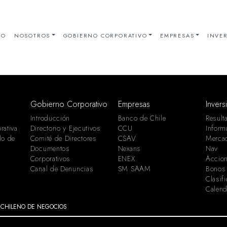
IO
NOSOTROS
GOBIERNO CORPORATIVO
EMPRESAS
INVER
Gobierno Corporativo
Empresas
Invers
Introducción
Banco de Chile
Result
rativa
Directorio y Ejecutivos
CCU
Inform
lo de
Comité de Directores
CSAV
Merca
Documentos
Nexans
Nav
Corporativos
ENEX
Accion
Canal de Denuncias
SM SAAM
Bonos
Clasif
Calend
 CHILENO DE NEGOCIOS