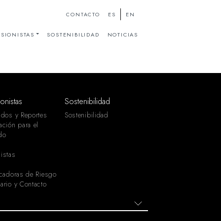
ES
EN
CONTACTO
SIONISTAS
SOSTENIBILIDAD
NOTICIAS
ionistas
Sostenibilidad
ados y Reportes
Sostenibilidad
ación para el
do
istas
icadoras de Riesgo
ario y Contacto