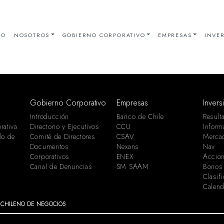
IO
NOSOTROS
GOBIERNO CORPORATIVO
EMPRESAS
INVER
Gobierno Corporativo
Empresas
Invers
Introducción
Banco de Chile
Result
rativa
Directorio y Ejecutivos
CCU
Inform
lo de
Comité de Directores
CSAV
Merca
Documentos
Nexans
Nav
Corporativos
ENEX
Accion
Canal de Denuncias
SM SAAM
Bonos
Clasif
Calend
 CHILENO DE NEGOCIOS