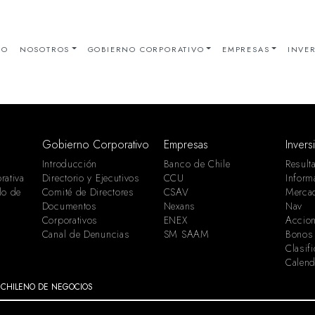
IO
NOSOTROS
GOBIERNO CORPORATIVO
EMPRESAS
INVER
Gobierno Corporativo
Empresas
Invers
Introducción
Banco de Chile
Result
rativa
Directorio y Ejecutivos
CCU
Inform
lo de
Comité de Directores
CSAV
Merca
Documentos
Nexans
Nav
Corporativos
ENEX
Accion
Canal de Denuncias
SM SAAM
Bonos
Clasif
Calend
 CHILENO DE NEGOCIOS