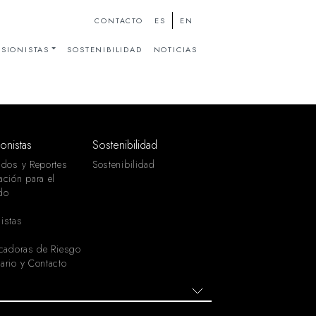
ES
EN
CONTACTO
SIONISTAS
SOSTENIBILIDAD
NOTICIAS
ionistas
Sostenibilidad
ados y Reportes
Sostenibilidad
ación para el
do
istas
icadoras de Riesgo
ario y Contacto