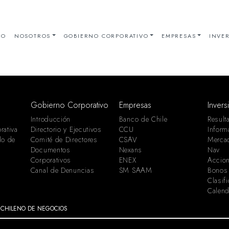
IO
NOSOTROS
GOBIERNO CORPORATIVO
EMPRESAS
INVER
Gobierno Corporativo
Empresas
Invers
Introducción
Banco de Chile
Result
rativa
Directorio y Ejecutivos
CCU
Inform
lo de
Comité de Directores
CSAV
Merca
Documentos
Nexans
Nav
Corporativos
ENEX
Accion
Canal de Denuncias
SM SAAM
Bonos
Clasif
Calend
 CHILENO DE NEGOCIOS