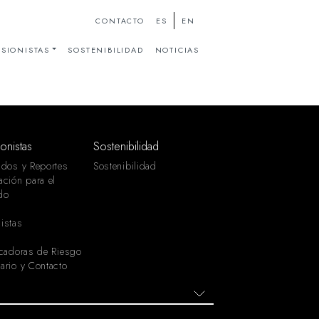
ES
EN
CONTACTO
SIONISTAS
SOSTENIBILIDAD
NOTICIAS
ionistas
Sostenibilidad
ados y Reportes
Sostenibilidad
ación para el
do
istas
icadoras de Riesgo
ario y Contacto