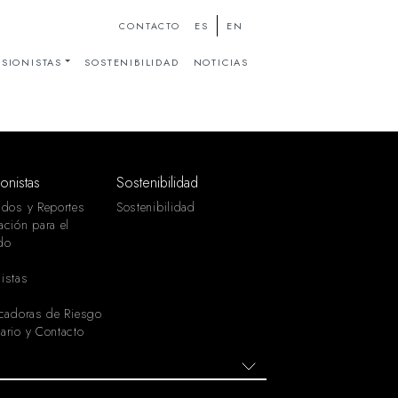
ES
EN
CONTACTO
SIONISTAS
SOSTENIBILIDAD
NOTICIAS
ionistas
Sostenibilidad
ados y Reportes
Sostenibilidad
ación para el
do
istas
icadoras de Riesgo
ario y Contacto