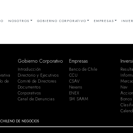
IO
NOSOTROS
GOBIERNO CORPORATIVO
EMPRESAS
INVER
Gobierno Corporativo
Empresas
Invers
Introducción
Banco de Chile
Result
rativa
Directorio y Ejecutivos
CCU
Inform
lo de
Comité de Directores
CSAV
Merca
Documentos
Nexans
Nav
Corporativos
ENEX
Accion
Canal de Denuncias
SM SAAM
Bonos
Clasif
Calend
 CHILENO DE NEGOCIOS