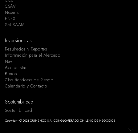
CCU
CSAV
Nexans
ENEX
SM SAAM
Inversionistas
Resultados y Reportes
Información para el Mercado
Nav
Accionistas
Bonos
Clasificadoras de Riesgo
Calendario y Contacto
Sostenibilidad
Sostenibilidad
Copyright © 2024 QUIÑENCO S.A. CONGLOMERADO CHILENO DE NEGOCIOS