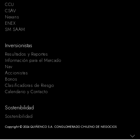
CCU
CSAV
Nexans
ENEX
SM SAAM
Inversionistas
Resultados y Reportes
Información para el Mercado
Nav
Accionistas
Bonos
Clasificadoras de Riesgo
Calendario y Contacto
Sostenibilidad
Sostenibilidad
Copyright © 2024 QUIÑENCO S.A. CONGLOMERADO CHILENO DE NEGOCIOS