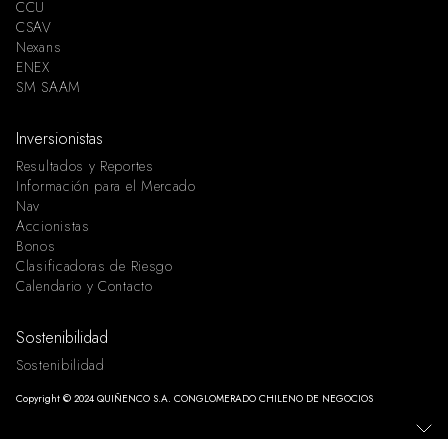
CCU
CSAV
Nexans
ENEX
SM SAAM
Inversionistas
Resultados y Reportes
Información para el Mercado
Nav
Accionistas
Bonos
Clasificadoras de Riesgo
Calendario y Contacto
Sostenibilidad
Sostenibilidad
Copyright © 2024 QUIÑENCO S.A. CONGLOMERADO CHILENO DE NEGOCIOS