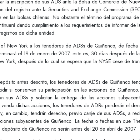
lar la inscripción de sus ADS ante la Bolsa de Comercio de Nuev
n del registro ante la Securities and Exchange Commission (SEC
 en las bolsas chilenas. No obstante el término del programa d
ntinuará dando cumplimiento a los requerimientos de informar de 
registros de dicha entidad.
nk of New York a los tenedores de ADSs de Quiñenco, de fecha
erminará el 19 de enero de 2007, esto es, 30 días después de la
ew York, después de lo cual se espera que la NYSE cese de trans
epósito antes descrito, los tenedores de ADSs de Quiñenco tend
dir si conservan su participación en las acciones de Quiñenco. 
 sus ADSs y solicitan la entrega de las acciones subyacen
venda dichas acciones, los tenedores de ADRs perderán el der
y, en cambio, tendrán derecho, previo canje de sus ADSs, a recib
 acciones subyacentes de Quiñenco. La fecha o fechas en que Th
n depósito de Quiñenco no serán antes del 20 de abril de 2007.