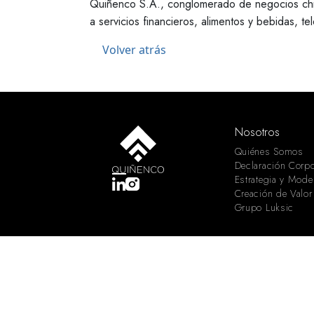
Quiñenco S.A., conglomerado de negocios chil
a servicios financieros, alimentos y bebidas, t
Volver atrás
Nosotros
Quiénes Somos
Declaración Corpo
Estrategia y Mode
Creación de Valor
Grupo Luksic
Copyright © 2024 QUIÑENCO S.A. CONGLOMERADO