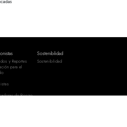
icadas
ionistas
Sostenibilidad
ados y Reportes
Sostenibilidad
ación para el
do
istas
icadoras de Riesgo
ario y Contacto