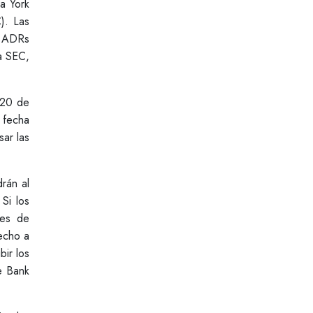
a York
). Las
e ADRs
la SEC,
 20 de
 fecha
ar las
rán al
Si los
tes de
echo a
ir los
e Bank