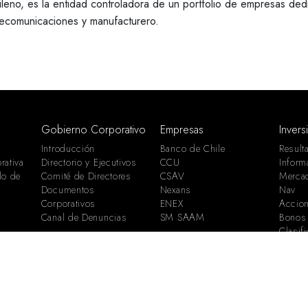
eno, es la entidad controladora de un portfolio de empresas ded
elecomunicaciones y manufacturero.
Gobierno Corporativo
Empresas
Invers
Introducción
Banco de Chile
Result
rativa
Directorio y Ejecutivos
CCU
Inform
lo de
Comité de Directores
CSAV
Merca
Documentos
Nexans
Nav
Corporativos
ENEX
Accion
Canal de Denuncias
SM SAAM
Bonos
Clasif
Calend
 CHILENO DE NEGOCIOS