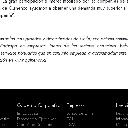
. La gran participación e interés mostrado por las compañías de 
n de Quiñenco ayudaron a obtener una demanda muy superior al
mpañía”.
ariales más grandes y diversificados de Chile, con activos conso
rticipa en empresas líderes de los sectores financiero, beb
y servicios portuarios que en conjunto emplean a aproximadamente
ación en www.quinenco.cl
Gobierno Corporativo
Empresas
Invers
Introducción
Banco de Chile
Result
rativa
Directorio y Ejecutivos
CCU
Inform
lo de
Comité de Directores
CSAV
Merca