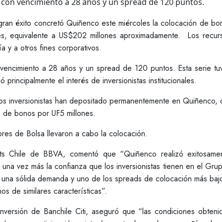
% con vencimiento a 28 años y un spread de 120 puntos.
ran éxito concretó Quiñenco este miércoles la colocación de bo
nes, equivalente a US$202 millones aproximadamente. Los recur
a y a otros fines corporativos.
vencimiento a 28 años y un spread de 120 puntos. Esta serie tu
rincipalmente el interés de inversionistas institucionales.
e los inversionistas han depositado permanentemente en Quiñenco,
e de bonos por UF5 millones.
es de Bolsa llevaron a cabo la colocación.
ts Chile de BBVA, comentó que “Quiñenco realizó exitosame
una vez más la confianza que los inversionistas tienen en el Gru
n una sólida demanda y uno de los spreads de colocación más baj
s de similares características”.
nversión de Banchile Citi, aseguró que “las condiciones obteni