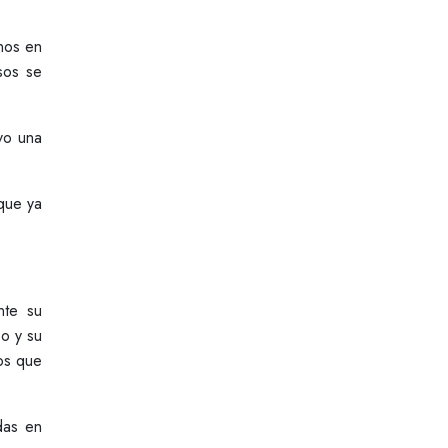
nos en
sos se
vo una
 que ya
nte su
po y su
os que
das en