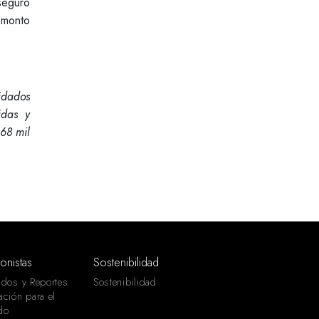
seguro
 monto
lidados
idas y
 68 mil
ionistas
Sostenibilidad
ados y Reportes
Sostenibilidad
ación para el
do