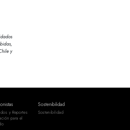
idados
bidas,
Chile y
ionistas
Sostenibilidad
ados y Reportes
Sostenibilidad
ación para el
do