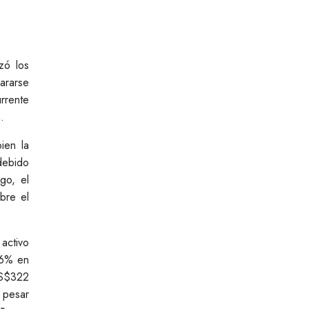
zó los
ararse
rrente
.
ien la
debido
go, el
bre el
activo
86% en
US$322
 pesar