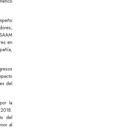
iñenco
empeño
adores,
M SAAM
res en
pañía,
gresos
mpacto
es del
por la
 2018.
to del
nor al