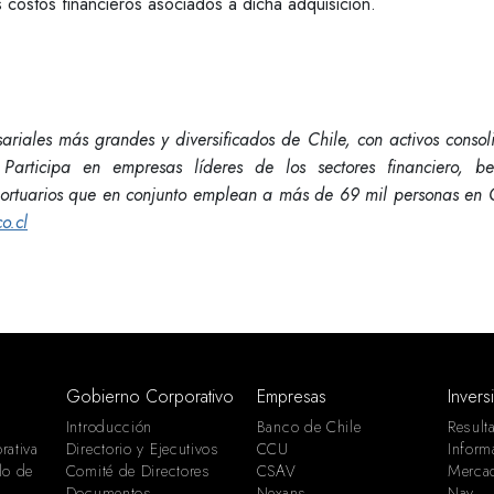
ostos financieros asociados a dicha adquisición.
riales más grandes y diversificados de Chile, con activos consol
articipa en empresas líderes de los sectores financiero, be
 portuarios que en conjunto emplean a más de 69 mil personas en 
o.cl
Gobierno Corporativo
Empresas
Invers
Introducción
Banco de Chile
Result
rativa
Directorio y Ejecutivos
CCU
Inform
lo de
Comité de Directores
CSAV
Merca
Documentos
Nexans
Nav