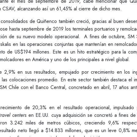
rante el mes de septiembre de 2019, cabe mencionar que Qu
en CSAV, alcanzando así un 61,45% al cierre de dicho mes.
 consolidados de Quiñenco también creció, gracias al buen des
dose hasta septiembre de 2019 los terminales portuarios y remolc
tación de su nuevo modelo operacional. A fines de octubre, S
oskalis en las operaciones conjuntas que mantenían en remolcado
to de US$194 millones. Este es un hito estratégico para la com
lcadores en América y uno de los principales a nivel global.
de 2,9% en sus resultados, empujado por crecimiento en los in
las colocaciones promedio. En este sector también destaca el i
SM Chile con el Banco Central, concretado en abril, 17 años ant
recimiento de 20,3% en el resultado operacional, impulsado 
travel centers
en EE.UU. cuya adquisición se concretó a fines de
aron 3.242 miles de metros cúbicos, creciendo 9,6% respec
esultado neto llegó a $14.833 millones, que es un leve 0,8% me