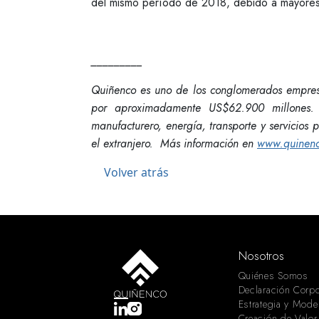
del mismo período de 2018, debido a mayores c
_________
Quiñenco
es uno de los conglomerados empresa
por aproximadamente US$62.900 millones. P
manufacturero, energía, transporte y servicios
el extranjero.
Más información en
www.quinenc
Volver atrás
Nosotros
Quiénes Somos
Declaración Corpo
Estrategia y Mode
Creación de Valor