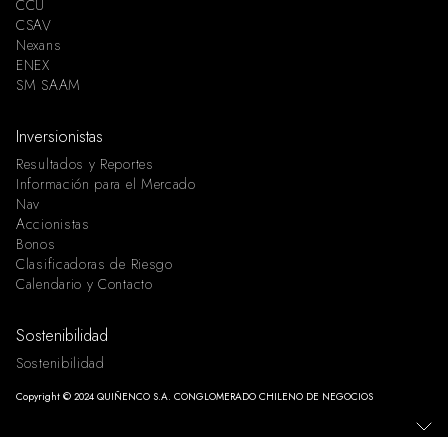
CCU
CSAV
Nexans
ENEX
SM SAAM
Inversionistas
Resultados y Reportes
Información para el Mercado
Nav
Accionistas
Bonos
Clasificadoras de Riesgo
Calendario y Contacto
Sostenibilidad
Sostenibilidad
Copyright © 2024 QUIÑENCO S.A. CONGLOMERADO CHILENO DE NEGOCIOS